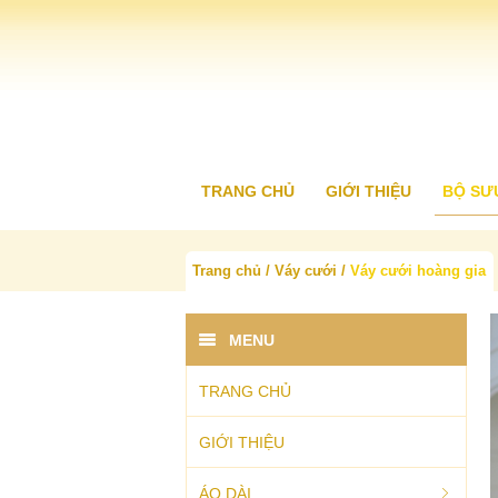
TRANG CHỦ
GIỚI THIỆU
BỘ SƯ
Trang chủ
Váy cưới
Váy cưới hoàng gia
▸
Áo d
▸
Áo d
MENU
▸
Áo d
▸
Áo d
TRANG CHỦ
▸
Áo d
GIỚI THIỆU
ÁO DÀI