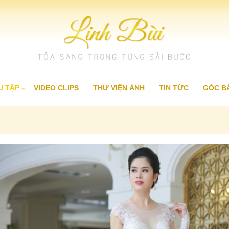
U TẬP
VIDEO CLIPS
THƯ VIỆN ẢNH
TIN TỨC
GÓC B
▸
▸
ài trung niên
Dạ hội 2017
Váy cưới hoàng gia
▸
▸
ài cưới
First Lady
Váy cưới cao cấp
▸
ài dự tiệc
Glamour
▸
ài dạo phố
Cocktail
▸
ài truyền thống
Party Queen