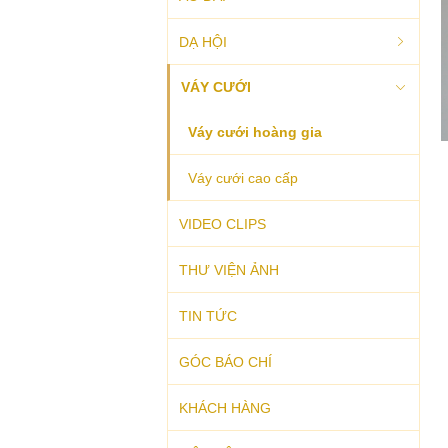
Áo dài trung niên
DẠ HỘI
VÁY CƯỚI
Áo dài cưới
Dạ hội 2017
Váy cưới hoàng gia
Áo dài dự tiệc
First Lady
Váy cưới cao cấp
Áo dài dạo phố
Glamour
VIDEO CLIPS
Áo dài truyền thống
Cocktail
THƯ VIỆN ẢNH
Party Queen
TIN TỨC
GÓC BÁO CHÍ
KHÁCH HÀNG