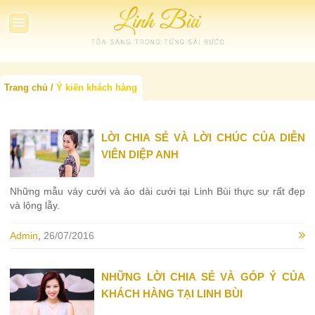
TRANG CHỦ
Trang chủ
Ý kiến khách hàng
GIỚI THIỆU
BỘ SƯU TẬP
LỜI CHIA SẺ VÀ LỜI CHÚC CỦA DIỄN
VIÊN DIỆP ANH
VIDEO CLIPS
ÁO DÀI
Áo dài trung niên
DẠ HỘI
THƯ VIỆN ẢNH
Những mẫu váy cưới và áo dài cưới tại Linh Bùi thực sự rất đẹp
và lộng lẫy.
Áo dài cưới
Dạ hội 2017
VÁY CƯỚI
TIN TỨC
Áo dài dự tiệc
Admin
,
26/07/2016
First Lady
Váy cưới hoàng gia
GÓC BÁO CHÍ
Áo dài dạo phố
Glamour
Váy cưới cao cấp
KHÁCH HÀNG
NHỮNG LỜI CHIA SẺ VÀ GÓP Ý CỦA
Áo dài truyền thống
Cocktail
KHÁCH HÀNG TẠI LINH BÙI
LIÊN HỆ
Party Queen