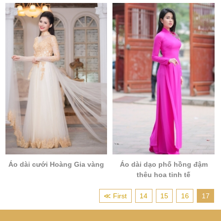
Áo dài cưới Hoàng Gia vàng
Áo dài dạo phố hồng đậm
thêu hoa tinh tế
≪ First
14
15
16
17