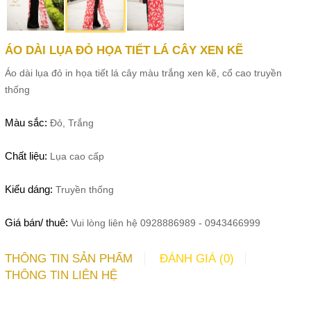
ÁO DÀI LỤA ĐỎ HỌA TIẾT LÁ CÂY XEN KẼ
Áo dài lụa đỏ in họa tiết lá cây màu trắng xen kẽ, cổ cao truyền
thống
Màu sắc:
Đỏ, Trắng
Chất liệu:
Lụa cao cấp
Kiểu dáng:
Truyền thống
Giá bán/ thuê:
Vui lòng liên hệ 0928886989 - 0943466999
THÔNG TIN SẢN PHẨM
ĐÁNH GIÁ (0)
THÔNG TIN LIÊN HỆ