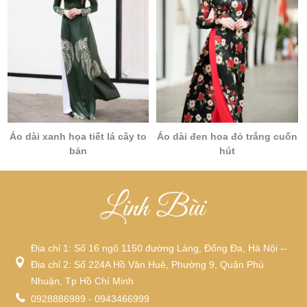
Áo dài xanh họa tiết lá cây to
Áo dài đen hoa đỏ trắng cuốn
bản
hút
Địa chỉ 1: Số 16 ngõ 1150 đường Láng, Đống Đa, Hà Nội --
Địa chỉ 2: Số 224A Hồ Văn Huê, Phường 9, Quận Phú
Nhuận, Tp Hồ Chí Minh
0928886989 - 0943466999