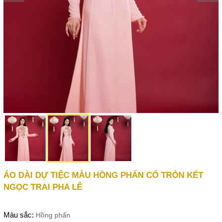
ÁO DÀI DỰ TIỆC MÀU HỒNG PHẤN CỔ TRÒN KẾT
NGỌC TRAI PHA LÊ
Màu sắc:
Hồng phấn