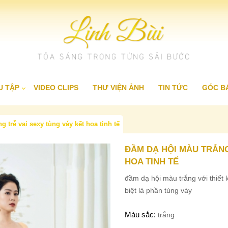
U TẬP
VIDEO CLIPS
THƯ VIỆN ẢNH
TIN TỨC
GÓC B
 trễ vai sexy tùng váy kết hoa tinh tế
▸
▸
ài trung niên
Dạ hội 2017
Váy cưới hoàng gia
▸
▸
ài cưới
First Lady
Váy cưới cao cấp
ĐẦM DẠ HỘI MÀU TRẮNG
HOA TINH TẾ
▸
ài dự tiệc
Glamour
▸
ài dạo phố
Cocktail
đầm dạ hội màu trắng với thiết kế
▸
ài truyền thống
Party Queen
biệt là phần tùng váy
Màu sắc:
trắng