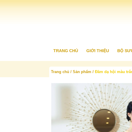
TRANG CHỦ
GIỚI THIỆU
BỘ SƯ
Trang chủ
Sản phẩm
Đầm dạ hội màu trắng
▸
Áo d
▸
Áo d
▸
Áo d
▸
Áo d
▸
Áo d